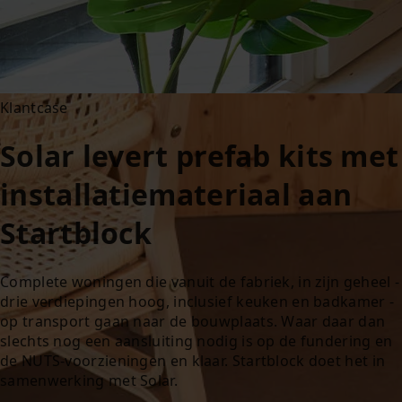
Klantcase
Solar levert prefab kits met
installatiemateriaal aan
Startblock
Complete woningen die vanuit de fabriek, in zijn geheel -
drie verdiepingen hoog, inclusief keuken en badkamer -
op transport gaan naar de bouwplaats. Waar daar dan
slechts nog een aansluiting nodig is op de fundering en
de NUTS-voorzieningen en klaar. Startblock doet het in
samenwerking met Solar.