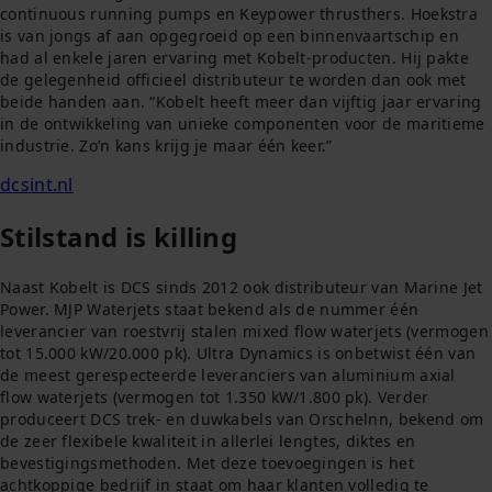
continuous running pumps en Keypower thrusthers. Hoekstra
is van jongs af aan opgegroeid op een binnenvaartschip en
had al enkele jaren ervaring met Kobelt-producten. Hij pakte
de gelegenheid officieel distributeur te worden dan ook met
beide handen aan. “Kobelt heeft meer dan vijftig jaar ervaring
in de ontwikkeling van unieke componenten voor de maritieme
industrie. Zo’n kans krijg je maar één keer.”
dcsint.nl
Stilstand is killing
Naast Kobelt is DCS sinds 2012 ook distributeur van Marine Jet
Power. MJP Waterjets staat bekend als de nummer één
leverancier van roestvrij stalen mixed flow waterjets (vermogen
tot 15.000 kW/20.000 pk). Ultra Dynamics is onbetwist één van
de meest gerespecteerde leveranciers van aluminium axial
flow waterjets (vermogen tot 1.350 kW/1.800 pk). Verder
produceert DCS trek- en duwkabels van Orschelnn, bekend om
de zeer flexibele kwaliteit in allerlei lengtes, diktes en
bevestigingsmethoden. Met deze toevoegingen is het
achtkoppige bedrijf in staat om haar klanten volledig te