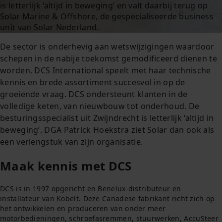
is letterlijk ‘altijd in beweging’ en valt daarbij terug op
Solar Marine & Offshore, de gespecialiseerde business
unit van Solar Nederland.
De sector is onderhevig aan wetswijzigingen waardoor
schepen in de nabije toekomst gemodificeerd dienen te
worden. DCS International speelt met haar technische
kennis en brede assortiment succesvol in op de
groeiende vraag. DCS ondersteunt klanten in de
volledige keten, van nieuwbouw tot onderhoud. De
besturingsspecialist uit Zwijndrecht is letterlijk ‘altijd in
beweging’. DGA Patrick Hoekstra ziet Solar dan ook als
een verlengstuk van zijn organisatie.
Maak kennis met DCS
DCS is in 1997 opgericht en Benelux-distributeur en
installateur van Kobelt. Deze Canadese fabrikant richt zich op
het ontwikkelen en produceren van onder meer
motorbedieningen, schroefasremmen, stuurwerken, AccuSteer