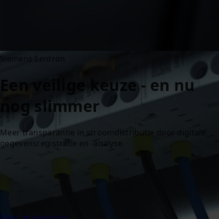
Siemens Sentron
Een veilige keuze - en nu
nog slimmer
Meer transparantie in stroomdistributie door digitale
gegevensregistratie en -analyse.
Naar de webshop