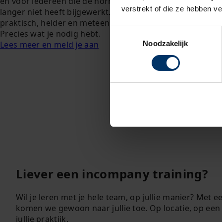
én voor iedereen die de norm al vijf jaar of
klassikale opfr
verstrekt of die ze hebben v
langer niet heeft bijgewerkt. Lekker
Lees meer en 
praktisch, helder en meteen toepasbaar.
Toestemmingsselectie
Precies wat je nodig hebt.
Noodzakelijk
Lees meer en meld je aan
Liever een incompany training?
Wil je leren met je hele team, op jullie manier? Met 
komen we gewoon naar jullie toe. Op locatie, op ee
jullie praktijk.