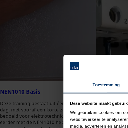
Toestemming
NEN1010 Basis
NEN1010 Op
Deze training bestaat uit één klassikale
Voor de elekt
Deze website maakt gebruik
dag, met vooraf een korte zelfstudie. Hij is
die bij wil bli
We gebruiken cookies om cont
bedoeld voor elektrotechnici die nog niet
voorop wil lo
websiteverkeer te analyseren
eerder met de NEN 1010 hebben gewerkt,
NEN1010:2020
media, adverteren en analys