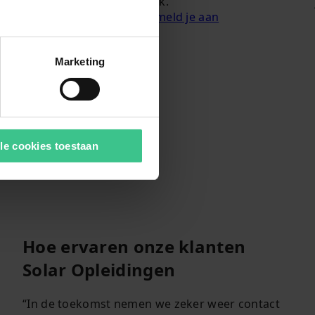
mgaat.
elektrotechniek.
en toepasbaar.
Lees meer en meld je aan
Marketing
le cookies toestaan
Hoe ervaren onze klanten
Solar Opleidingen
“In de toekomst nemen we zeker weer contact