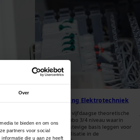
Over
Basisopleiding Elektrotechniek
voor
Een intensieve vijfdaagse theoretische
len werken. Je
opleiding op mbo 3/4 niveau waarin
 media te bieden en om ons
 zijn bij het
cursisten een stevige basis leggen voor
ze partners voor social
natuurlijk hoe
verdere specialisatie in de
nformatie die u aan ze heeft