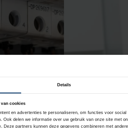
Details
fris
NEN3140 VP
rotechnische professional
Deze eendaagse training is 
 van cookies
jven in zijn/haar vak en
elektrotechnici die veilig wil
ent en advertenties te personaliseren, om functies voor social
pen in de norm
leert precies welke risico’s er
. Ook delen we informatie over uw gebruik van onze site met on
+C1:2024. Een eendaagse
werken met elektriciteit. En 
e. Deze partners kunnen deze gegevens combineren met andere i