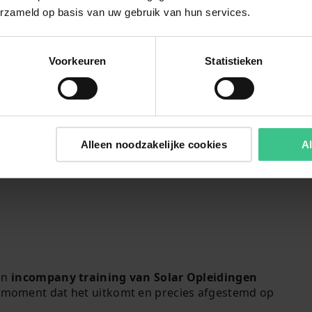
istraining.
je daar slim en veilig mee o
erzameld op basis van uw gebruik van hun services.
meld je aan
Praktisch, duidelijk en mete
Meld je aan
Voorkeuren
Statistieken
Alleen noodzakelijke cookies
Al
een
incompany training van Solar Opleidingen
n moment dat het uitkomt en precies afgestemd op