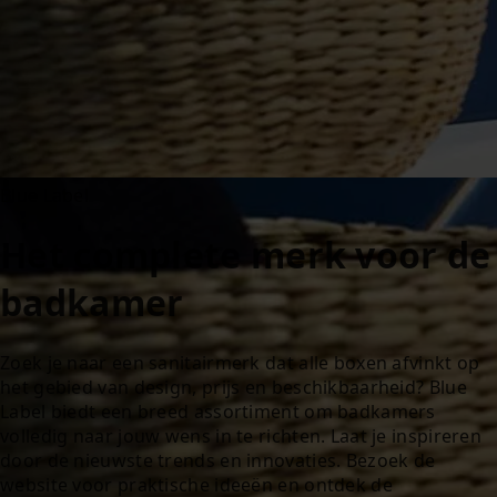
Blue Label
Het complete merk voor de
badkamer
Zoek je naar een sanitairmerk dat alle boxen afvinkt op
het gebied van design, prijs en beschikbaarheid? Blue
Label biedt een breed assortiment om badkamers
volledig naar jouw wens in te richten. Laat je inspireren
door de nieuwste trends en innovaties. Bezoek de
website voor praktische ideeën en ontdek de