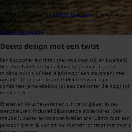
mogelijkheden voor jouw project.
Bekijk het aanbod op
bybluelabel. com
. Regel jouw
project eenvoudig
Bezoek de website
Deens design met een twist
Een badkamer inrichten met oog voor stijl én kwaliteit?
Met Blue Label kan het allebei. Ga je voor strak en
minimalistisch, of kies je juist voor een statement met
opvallende gouden kranen? Met Deens design
combineer je moeiteloos tot een badkamer die klopt tot
in elk detail.
Kranen en douchesystemen zijn verkrijgbaar in zes
trendkleuren, inclusief bijpassende accessoires. Ook
meubels, baden en toiletten bieden alle ruimte voor een
persoonlijke stijl. Van stijlvol mat wit tot stoer mat zwart,