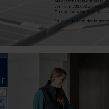
Als
groothandel
ondersteunen
van ruim 300.000 artikelen 
Ook online winkels en facili
Solar Nederland
denkt proac