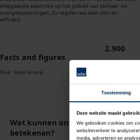
diepgaande expertise op het gebied van klimaat- en
energieoplossingen. Zo regelen we alles slim en
efficiënt.
2.900
Facts and figures
Werknemers
Over Solar Group
Toestemming
Deze website maakt gebruik
Wat kunnen onze Services voor jo
We gebruiken cookies om cont
betekenen?
websiteverkeer te analyseren
media, adverteren en analys