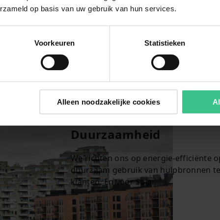
erzameld op basis van uw gebruik van hun services.
vering
van
ange
 de
Voorkeuren
Statistieken
nt met
Alleen noodzakelijke cookies
Al
Duurzaamheid
We richten ons op energie-efficiënte o
duurzaam gebruik van hulpbronnen te 
klanten. En voor Solar.