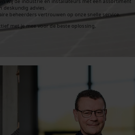
 wij de industrie en installateurs met een assortiment
en deskundig advies.
taire beheerders vertrouwen op onze snelle service.
tief met je mee voor de beste oplossing.