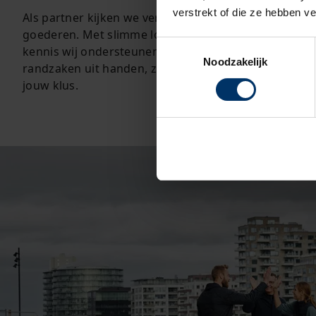
verstrekt of die ze hebben v
Als
partner
kijken we verder dan alleen een tijdige
le
goederen. Met
slimme
logistieke diensten en jarenl
Toestemmingsselectie
kennis
wij ondersteunen
je bij elk project. Wij nemen
Noodzakelijk
randzaken uit handen, zodat je direct aan de slag ku
jouw klus.