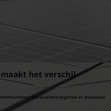
maakt het verschil
r slimme inkoop, betrouwbare logistiek en maximaal