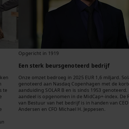
Opgericht in 1919
Een sterk beursgenoteerd bedrijf
jken
Onze omzet bedroeg in 2025 EUR 1,6 miljard. Sola
n
genoteerd aan Nasdaq Copenhagen met de kort
s te
aanduiding SOLAR B en is sinds 1953 genoteerd.
e
aandeel is opgenomen in de MidCap+-index. De 
l
van Bestuur van het bedrijf is in handen van CEO
e
Andersen en CFO Michael H. Jeppesen.
kun