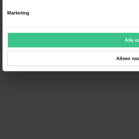
Marketing
Alle c
Alleen no