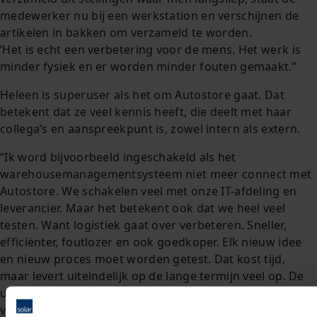
medewerker nu bij een werkstation en verschijnen de
artikelen in bakken om verzameld te worden.
‘Het is echt een verbetering voor de mens. Het werk is
minder fysiek en er worden minder fouten gemaakt.”
Heleen is superuser als het om Autostore gaat. Dat
betekent dat ze veel kennis heeft, die deelt met haar
collega’s en aanspreekpunt is, zowel intern als extern.
“Ik word bijvoorbeeld ingeschakeld als het
warehousemanagementsysteem niet meer connect met
Autostore. We schakelen veel met onze IT-afdeling en
leverancier. Maar het betekent ook dat we heel veel
testen. Want logistiek gaat over verbeteren. Sneller,
efficiënter, foutlozer en ook goedkoper. Elk nieuw idee
en nieuw proces moet worden getest. Dat kost tijd,
maar levert uiteindelijk op de lange termijn veel op. De
uitbreiding van het DC is een mooie uitdaging. We gaan
van 40.000 bakken naar 60.000 bakken. Het assortiment