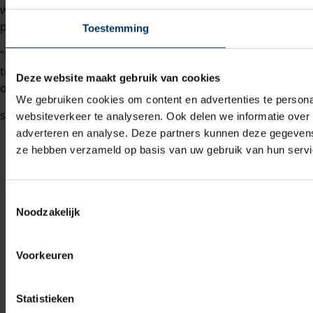
wordt uitgebreid en we halen de bezem door veel
processen. Altijd op zoek naar de verbeteringen.”
Toestemming
“Maak ik het verschil? Ik denk het wel, want door kennis
te hebben van de processen kan ik meedenken over
Deze website maakt gebruik van cookies
oplossingen.”
We gebruiken cookies om content en advertenties te persona
websiteverkeer te analyseren. Ook delen we informatie over 
adverteren en analyse. Deze partners kunnen deze gegevens 
ze hebben verzameld op basis van uw gebruik van hun servi
Toestemmingsselectie
Noodzakelijk
Voorkeuren
Statistieken