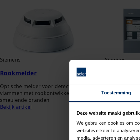
Siemens
Siemens
Rookmelder
Brandmeldc
Optische melder voor detecteren van
Centrale (2 lu
vlammen met rookontwikkeling en
verwerken va
Toestemming
smeulende branden
elementen me
Bekijk artikel
Bekijk artikel
Deze website maakt gebruik
We gebruiken cookies om cont
websiteverkeer te analyseren
media, adverteren en analys