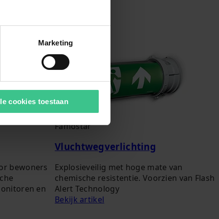
Marketing
le cookies toestaan
Famostar
Vluchtwegverlichting
oor bewoners
Explosieveilig met hoge mate van
sche
chemische resistentie. Voorzien van Flash
monitoren en
Alert Technology
Bekijk artikel