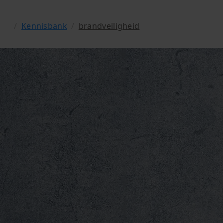
/
Kennisbank
/
brandveiligheid