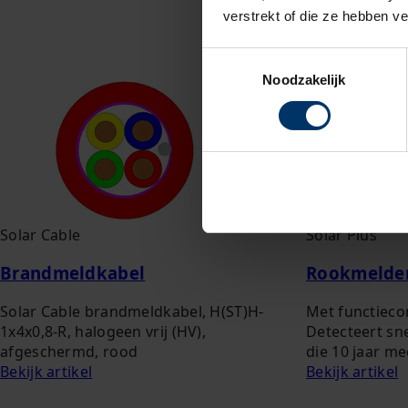
verstrekt of die ze hebben v
Toestemmingsselectie
Noodzakelijk
Solar Cable
Solar Plus
Brandmeldkabel
Rookmelde
Solar Cable brandmeldkabel, H(ST)H-
Met functieco
1x4x0,8-R, halogeen vrij (HV),
Detecteert sn
afgeschermd, rood
die 10 jaar m
Bekijk artikel
Bekijk artikel