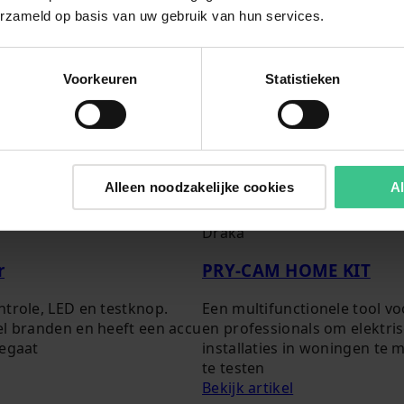
erzameld op basis van uw gebruik van hun services.
Voorkeuren
Statistieken
Alleen noodzakelijke cookies
Al
Draka
r
PRY-CAM HOME KIT
ntrole, LED en testknop.
Een multifunctionele tool v
el branden en heeft een accu
en professionals om elektri
eegaat
installaties in woningen te 
te testen
Bekijk artikel