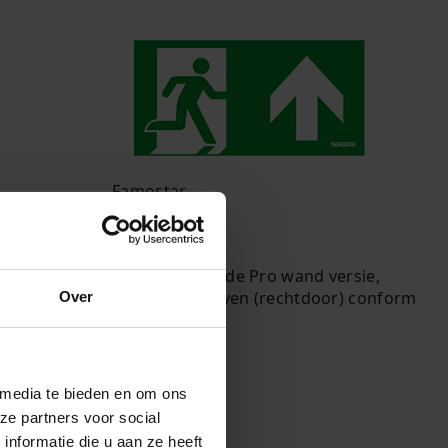
Famostar
Pictogram
act design,
Geschikt voor de Pro wand versie,
 wordt
pijlrichting boven (rechtdoor) conform
Over
NEN 3011
Bekijk artikel
 media te bieden en om ons
ze partners voor social
nformatie die u aan ze heeft