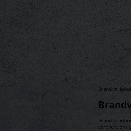
Brandveilighe
Brandv
Brandveilighei
verplicht om 