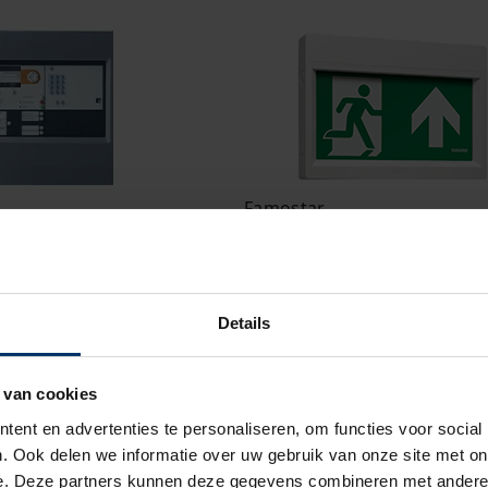
Famostar
entrale
Noodverlichting
ssen) dat signalen kan
De Go! PPA-1 heeft een comp
n de Cerberus PRO
met een 25m leesafstand en
Details
t max. 252 adressen
geleverd zonder pictogram
Bekijk artikel
 van cookies
ent en advertenties te personaliseren, om functies voor social
. Ook delen we informatie over uw gebruik van onze site met on
e. Deze partners kunnen deze gegevens combineren met andere i