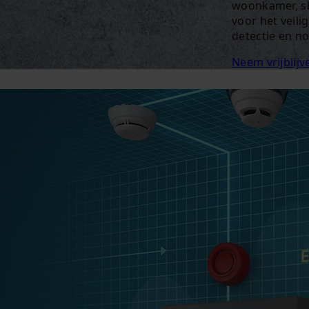
woonkamer, sl
voor het veili
detectie en n
Neem vrijblij