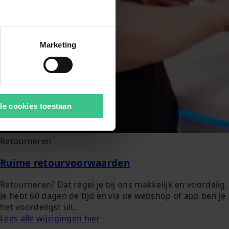
Marketing
le cookies toestaan
Retourneren
Ruime retourvoorwaarden
Retourneren? Dat regel je bij ons makkelijk en voordelig.
Je hebt 60 dagen de tijd en via de webshop of app ben je
het voordeligst uit.
Lees alle wijzigingen hier