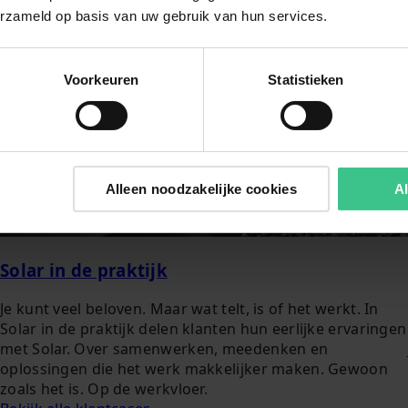
erzameld op basis van uw gebruik van hun services.
Voorkeuren
Statistieken
Alleen noodzakelijke cookies
Al
Solar in de praktijk
Je kunt veel beloven. Maar wat telt, is of het werkt. In
Solar in de praktijk delen klanten hun eerlijke ervaringen
met Solar. Over samenwerken, meedenken en
oplossingen die het werk makkelijker maken. Gewoon
zoals het is. Op de werkvloer.