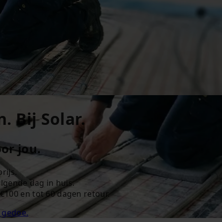
 Bij Solar.
or jou.
rijs.
olgende dag in huis.
€100 en tot 60 dagen retour.
 gedoe.