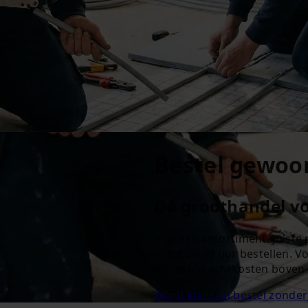
Bestel gewoon.
Dé groothandel vo
✓ Breed assortiment. Juiste p
✓ Tot 20:00 uur bestellen. V
✓ Geen vrachtkosten boven 
Word klant en bestel zonder