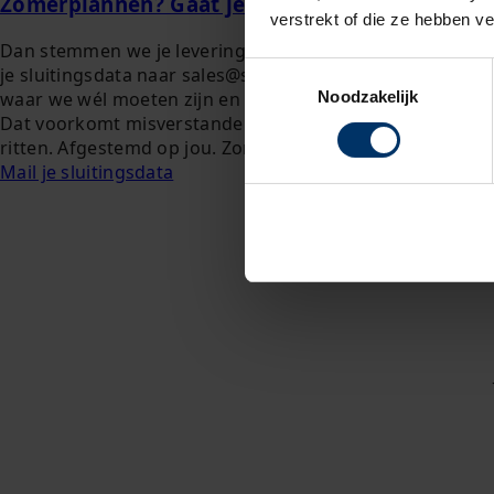
Zomerplannen? Gaat je bedrijf dicht?
verstrekt of die ze hebben v
Dan stemmen we je leveringen af op jouw planning. Mail
Toestemmingsselectie
je sluitingsdata naar sales@solar.nl. Dan weet logistiek
waar we wél moeten zijn en waar we je met rust laten.
Noodzakelijk
Dat voorkomt misverstanden, onnodige stops en lege
ritten. Afgestemd op jou. Zonder omweg.
Mail je sluitingsdata