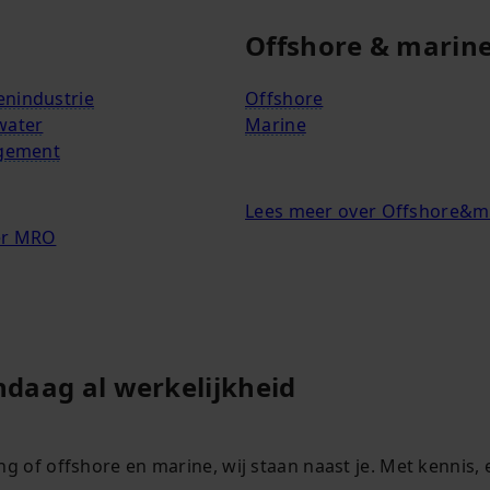
Offshore & marin
nindustrie
Offshore
water
Marine
agement
Lees meer over Offshore&m
er MRO
daag al werkelijkheid
ng of offshore en marine, wij staan naast je. Met kenni