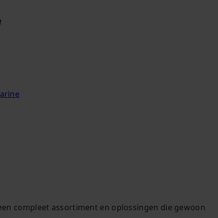
e
arine
s, een compleet assortiment en oplossingen die gewoon