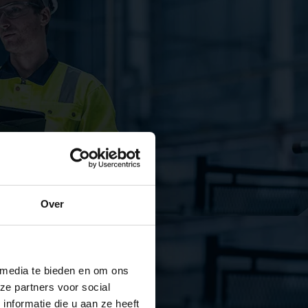
Over
 media te bieden en om ons
ze partners voor social
nformatie die u aan ze heeft